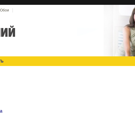
Обои
ТЬ
а