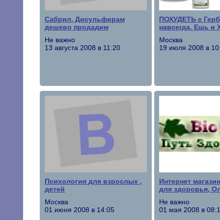
Сабрил, Дисульфирам
ПОХУДЕТЬ с Гер
дешево продадим
навсегда. Ешь и
Не важно
Москва
13 августа 2008 в 11:20
19 июля 2008 в 10
Психология для взрослых ,
Интернет магази
детей
для здоровья, О
Москва
Не важно
01 июня 2008 в 14:05
01 мая 2008 в 08: