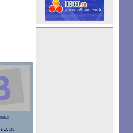
емье
в 18:33