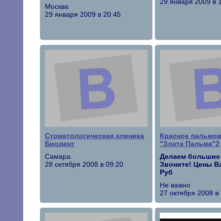
29 января 2009 в 
Москва
29 января 2009 в 20:45
Стоматологическая клиника
Красное пальмов
Биодент
"Злата Пальма"2
Самара
Делаем большие 
28 октября 2008 в 09:20
Звоните! Цены Ва
Руб
Не важно
27 октября 2008 в