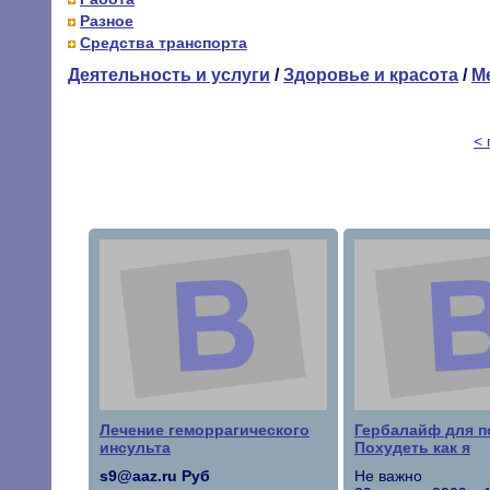
Разное
Средства транспорта
Деятельность и услуги
/
Здоровье и красота
/
М
<
Лечение геморрагического
Гербалайф для п
инсульта
Похудеть как я
s9@aaz.ru Руб
Не важно