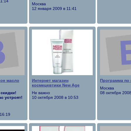
11:14
Москва
12 января 2009 в 11:41
ое масло
Интернет магазин
Программа по
космецевтики New Age
Москва
скидки!
Не важно
08 октября 2008
с устроят!
10 октября 2008 в 10:53
 16:19