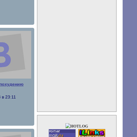
 похудению
 в 23:11