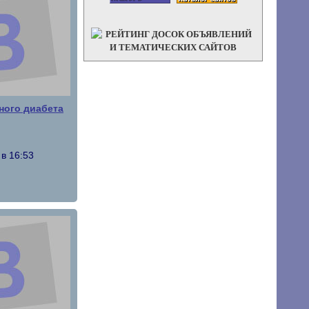
ного диабета
 в 16:53