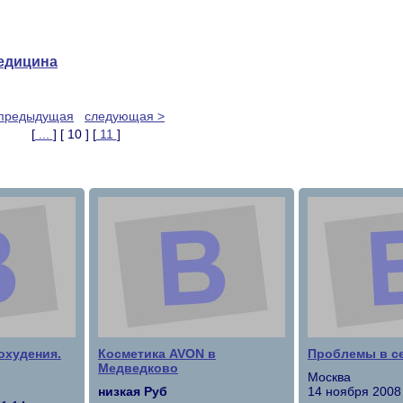
едицина
 предыдущая
следующая >
[
...
] [ 10 ] [
11
]
охудения.
Косметика AVON в
Проблемы в с
Медведково
Москва
низкая Руб
14 ноября 2008 