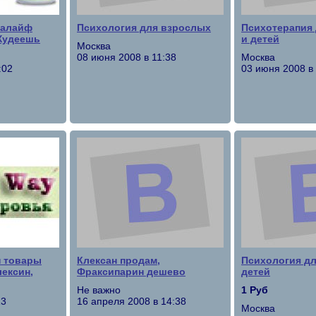
балайф
Психология для взрослых
Психотерапия
 Худеешь
и детей
Москва
08 июня 2008 в 11:38
Москва
:02
03 июня 2008 в
н товары
Клексан продам,
Психология дл
лексин,
Фраксипарин дешево
детей
Не важно
1 Руб
13
16 апреля 2008 в 14:38
Москва