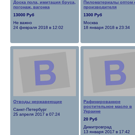
Доска пола, имитация бруса,
Пиломатериалы оптом 
погонаж, вагонка
производителя
13000 Руб
1300 Руб
Не важно
Москва
24 февраля 2018 в 12:02
18 января 2018 в 23:34
Отводы нержавеющие
Рафинированное
ростительное масло в
Санкт-Петербург
Украине
25 апреля 2017 в 07:24
20 Руб
Димитровград
13 января 2017 в 17:42