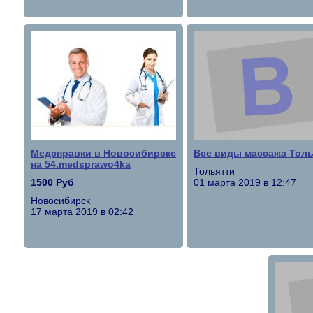
Медсправки в Новосибирске
Все виды массажа Толь
на 54.medsprawo4ka
Тольятти
1500 Руб
01 марта 2019 в 12:47
Новосибирск
17 марта 2019 в 02:42