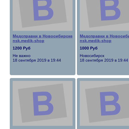
Медсправки в Новосибирске
Медсправки в Новосиб
nsk.medik-shop
nsk.medik-shop
1200 Руб
1000 Руб
Не важно
Новосибирск
18 сентября 2019 в 19:44
18 сентября 2019 в 19:44