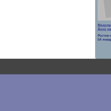
Медспр
Дону на
Ростов-
04 янва