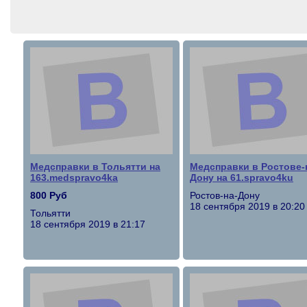
Медсправки в Тольятти на
Медсправки в Ростове-
163.medspravo4ka
Дону на 61.spravo4ku
800 Руб
Ростов-на-Дону
18 сентября 2019 в 20:20
Тольятти
18 сентября 2019 в 21:17