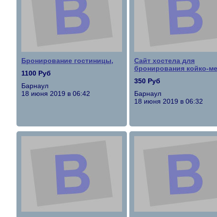
Бронирование гостиницы,
Сайт хостела для
бронирования койко-ме
1100 Руб
350 Руб
Барнаул
18 июня 2019 в 06:42
Барнаул
18 июня 2019 в 06:32