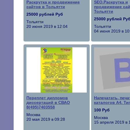
Раскрутка и продвижение
SEO.Раскрутка и
сайтов в Тольятти
продвижение сай
Тольятти
25000 рублей Руб
25000 рублей Ру
Тольятти
20 июня 2019 в 12:04
Тольятти
04 июня 2019 в 10
Переплет дипломов
Напечатать, печа
диссертаций в СВАО
каталогов А4. Ти
8(495)7403558
100 Руб
Москва
Москва
20 мая 2019 в 09:28
15 апреля 2019 в 