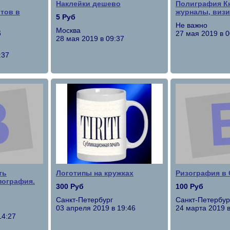
Наклейки дешево
Полиграфия Кн
тов в
журналы, визит
5 Руб
Не важно
Москва
б
27 мая 2019 в 0
28 мая 2019 в 09:37
:37
ть
Логотипы на кружках
Ризография в
пография.
300 Руб
100 Руб
Санкт-Петербург
Санкт-Петербур
03 апреля 2019 в 19:46
24 марта 2019 в
14:27