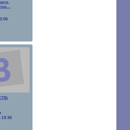
иги,
ки...
0:06
 СПБ
г
 19:36