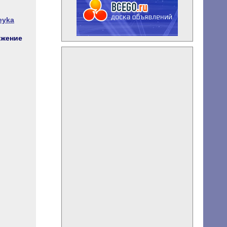
leyka
жение