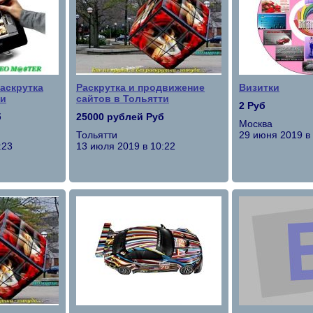
аскрутка
Раскрутка и продвижение
Визитки
ти
сайтов в Тольятти
2 Руб
б
25000 рублей Руб
Москва
Тольятти
29 июня 2019 в
:23
13 июля 2019 в 10:22