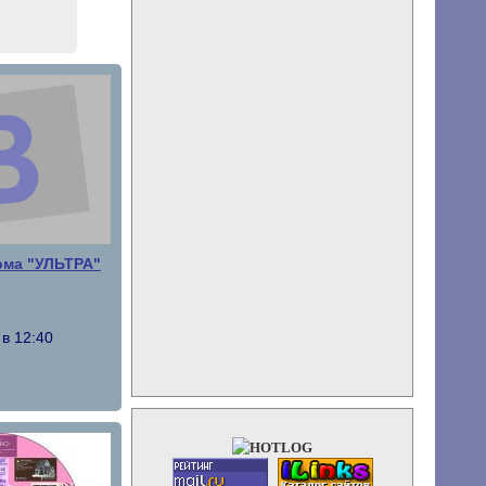
рма "УЛЬТРА"
 в 12:40