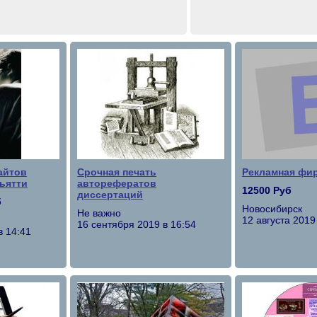
айтов
Срочная печать
Рекламная фи
льятти
авторефератов
12500 Руб
диссертаций
б
Новосибирск
Не важно
12 августа 2019
16 сентября 2019 в 16:54
в 14:41