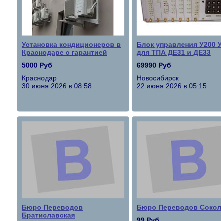
Установка кондиционеров в
Блок управления У200 
Краснодаре с гарантией
для ТПА ДЕ31 и ДЕ33
5000 Руб
69990 Руб
Краснодар
Новосибирск
30 июня 2026 в 08:58
22 июня 2026 в 05:15
Бюро Переводов
Бюро Переводов Соко
Братиславская
99 Руб