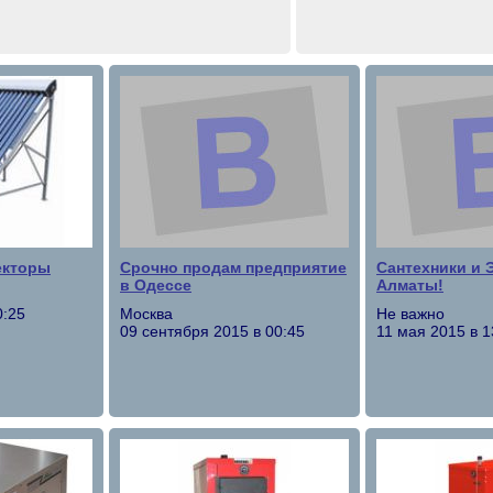
екторы
Срочно продам предприятие
Сантехники и 
в Одессе
Алматы!
0:25
Москва
Не важно
09 сентября 2015 в 00:45
11 мая 2015 в 1