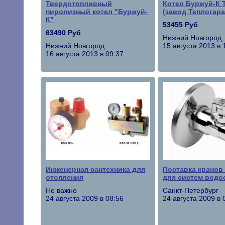
Твердотопливный
Котел Буржуй-К 
пиролизный котел "Буржуй-
(завод Теплогара
К"
53455 Руб
63490 Руб
Нижний Новгород
Нижний Новгород
15 августа 2013 в 
16 августа 2013 в 09:37
Инженерная сантехника для
Поставка крано
отопления
для систем водо
Не важно
Санкт-Петербург
24 августа 2009 в 08:56
24 августа 2009 в 