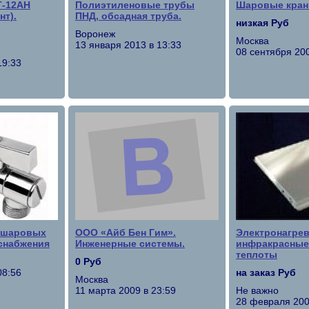
Т-12АН
Полиэтиленовые трубы
Шаровые кра
нт).
ПНД, обсадная труба.
низкая Руб
Воронеж
Москва
13 января 2013 в 13:33
08 сентября 200
19:33
в шаровых
ООО «Айб Бен Гим».
Электронагре
снабжения
Инженерные системы.
инфракрасные
теплоты
0 Руб
08:56
на заказ Руб
Москва
11 марта 2009 в 23:59
Не важно
28 февраля 200