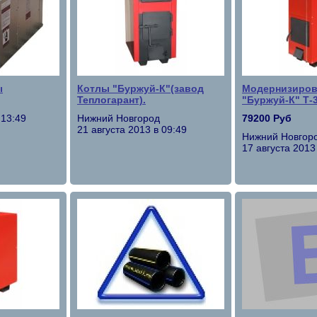
ы
Котлы "Буржуй-К"(завод
Модернизиров
Теплогарант).
"Буржуй-К" Т-
 13:49
Нижний Новгород
79200 Руб
21 августа 2013 в 09:49
Нижний Новгор
17 августа 2013