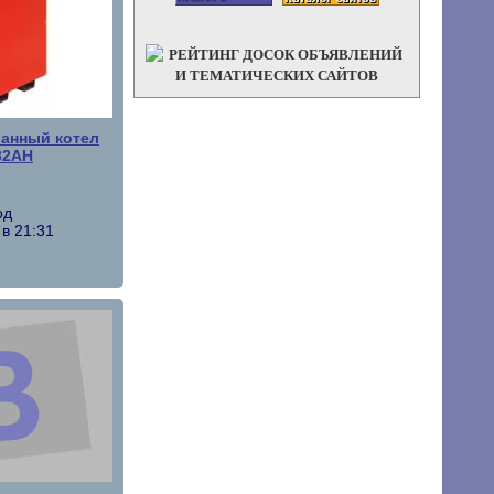
анный котел
32АН
од
 в 21:31