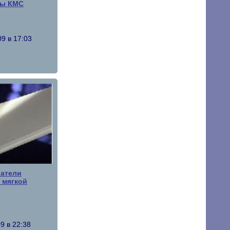
ны КМС
9 в 17:03
ватели
 мягкой
9 в 22:38