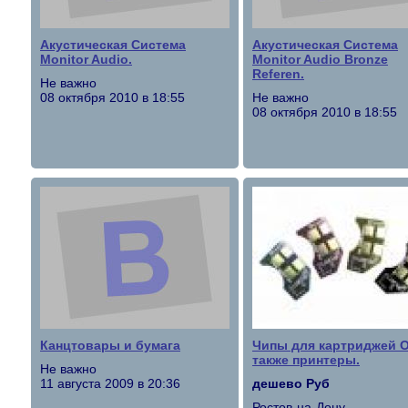
Акустическая Система
Акустическая Система
Monitor Audio.
Monitor Audio Bronze
Referen.
Не важно
08 октября 2010 в 18:55
Не важно
08 октября 2010 в 18:55
Канцтовары и бумага
Чипы для картриджей Ok
также принтеры.
Не важно
11 августа 2009 в 20:36
дешево Руб
Ростов-на-Дону