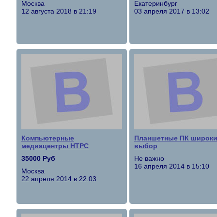
Москва
Екатеринбург
12 августа 2018 в 21:19
03 апреля 2017 в 13:02
Компьютерные
Планшетные ПК широк
медиацентры HTPC
выбор
35000 Руб
Не важно
16 апреля 2014 в 15:10
Москва
22 апреля 2014 в 22:03