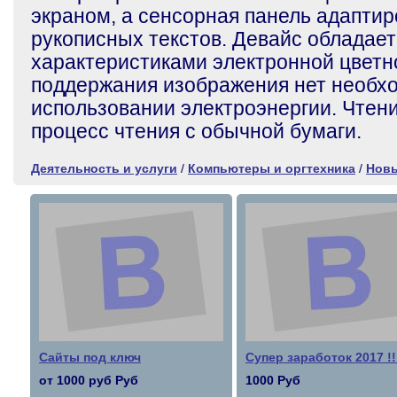
экраном, а сенсорная панель адаптир
рукописных текстов. Девайс обладает
характеристиками электронной цветно
поддержания изображения нет необх
использовании электроэнергии. Чтен
процесс чтения с обычной бумаги.
Деятельность и услуги
/
Компьютеры и оргтехника
/
Нов
Сайты под ключ
Супер заработок 2017 !!
от 1000 руб Руб
1000 Руб