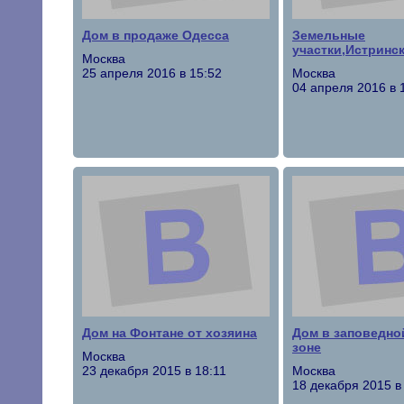
Дом в продаже Одесса
Земельные
участки,Истринск
Москва
25 апреля 2016 в 15:52
Москва
04 апреля 2016 в 
Дом на Фонтане от хозяина
Дом в заповедно
зоне
Москва
23 декабря 2015 в 18:11
Москва
18 декабря 2015 в