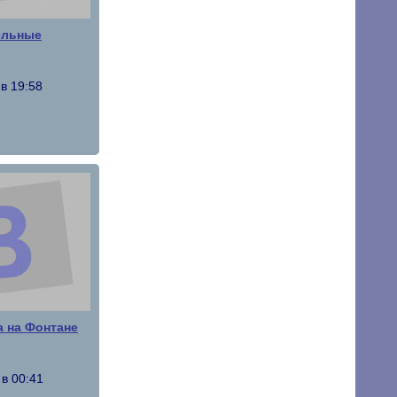
ельные
в 19:58
а на Фонтане
в 00:41