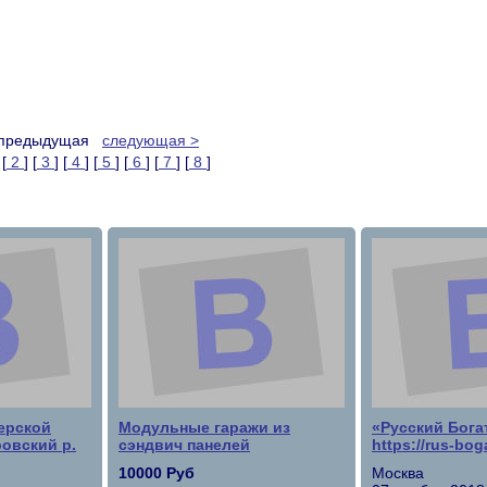
 предыдущая
следующая >
 [
2
] [
3
] [
4
] [
5
] [
6
] [
7
] [
8
]
ерской
Модульные гаражи из
«Русский Бог
овский р.
сэндвич панелей
https://rus-boga
10000 Руб
Москва