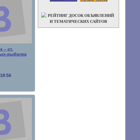
 – ст.
дых-рыбалка
 18:56