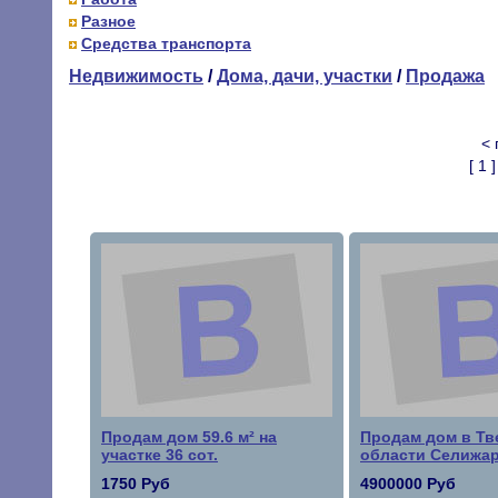
Разное
Средства транспорта
Недвижимость
/
Дома, дачи, участки
/
Продажа
<
[ 1 ]
Продам дом 59.6 м² на
Продам дом в Тв
участке 36 сот.
области Селижар
1750 Руб
4900000 Руб