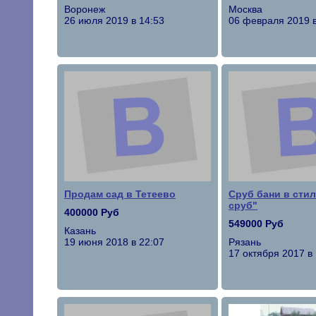
Воронеж
Москва
26 июля 2019 в 14:53
06 февраля 2019 в
Продам сад в Тетеево
Сруб бани в стил
сруб"
400000 Руб
549000 Руб
Казань
19 июня 2018 в 22:07
Рязань
17 октября 2017 в