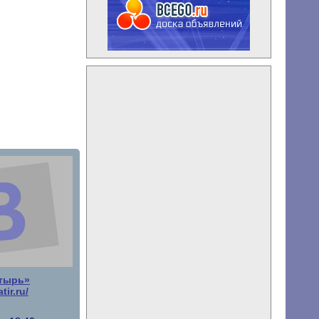
атырь»
tir.ru/