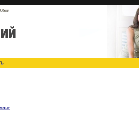
Обои
ТЬ
емонт