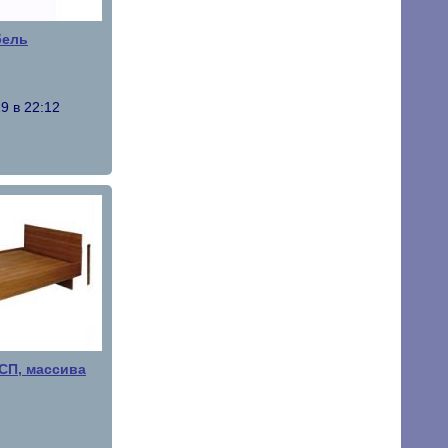
бель
9 в 22:12
СП, массива