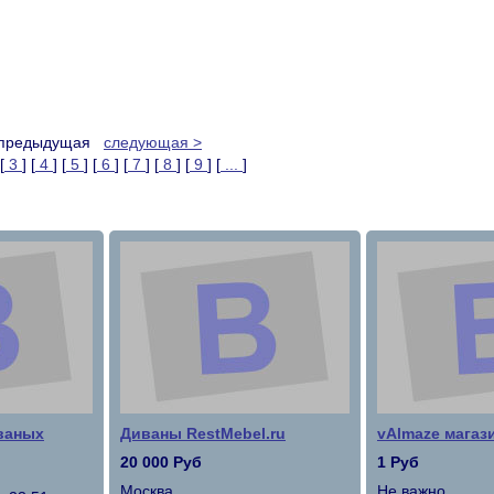
 предыдущая
следующая >
[
3
] [
4
] [
5
] [
6
] [
7
] [
8
] [
9
] [
...
]
ваных
Диваны RestMebel.ru
vAlmaze магаз
20 000 Руб
1 Руб
Москва
Не важно