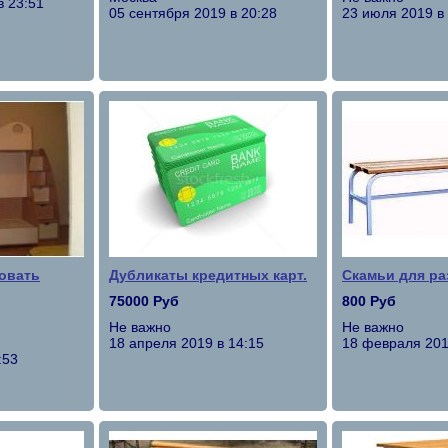
в 23:51
05 сентября 2019 в 20:28
23 июля 2019 в
овать
Дубликаты кредитных карт.
Скамьи для ра
75000 Руб
800 Руб
Не важно
Не важно
18 апреля 2019 в 14:15
18 февраля 201
:53