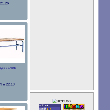
 21:26
здевалок
9 в 22:13