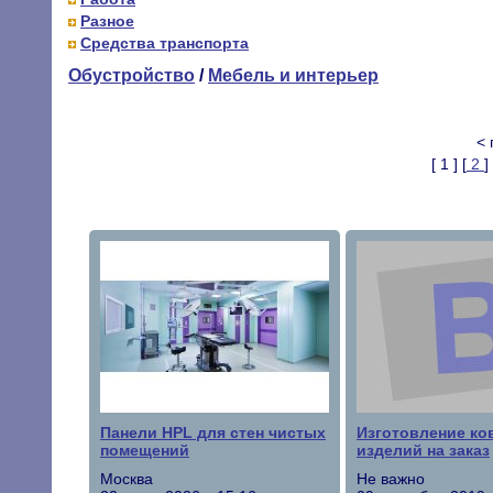
Разное
Средства транспорта
Обустройство
/
Мебель и интерьер
<
[ 1 ] [
2
] 
Панели HPL для стен чистых
Изготовление ко
помещений
изделий на заказ
Москва
Не важно