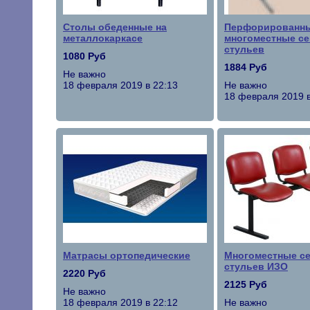
Столы обеденные на
Перфорированн
металлокаркасе
многоместные се
стульев
1080 Руб
1884 Руб
Не важно
18 февраля 2019 в 22:13
Не важно
18 февраля 2019 в
Матрасы ортопедические
Многоместные с
стульев ИЗО
2220 Руб
2125 Руб
Не важно
18 февраля 2019 в 22:12
Не важно