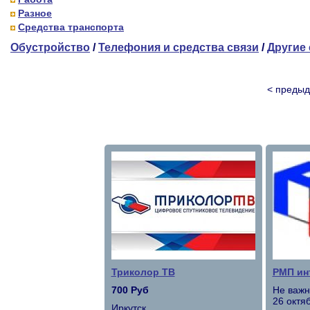
Разное
Средства транспорта
Обустройство
/
Телефония и средства связи
/
Другие 
< преды
Триколор ТВ
РМП ин
700 Руб
Не важн
26 октя
Иркутск