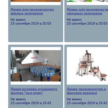
Линия для производства
Линии для производст
мясных консервов
овощных консервов
Не важно
Не важно
23 сентября 2019 в 20:53
23 сентября 2019 в 20:53
Линия розлива сгущенного
Линии производства и
молока "под ключ"
фасовки варенья
Не важно
Не важно
23 сентября 2019 в 19:43
23 сентября 2019 в 19:42