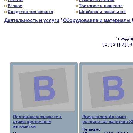
Разное
Торговое и пищевое
Средства транспорта
Швейное и вязальное
Деятельность и услуги
/
Оборудование и материалы
< пред
[ 1 ] [
2
] [
3
] [
Поставляем запчасти к
Предлагаем Автомат
этикетировочным
розлива газ напитков X
автоматам
Не важно