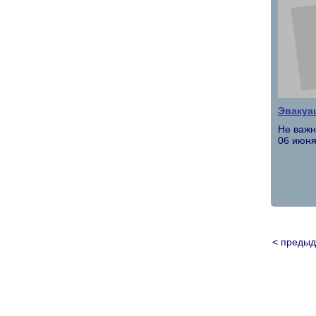
Эвакуа
Не важн
06 июня
< преды