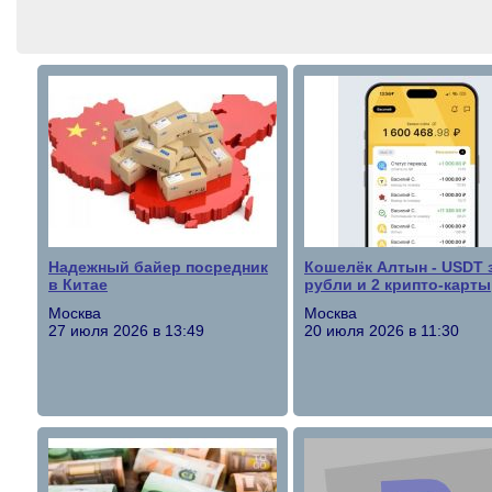
Надежный байер посредник
Кошелёк Алтын - USDT 
в Китае
рубли и 2 крипто-карты
Москва
Москва
27 июля 2026 в 13:49
20 июля 2026 в 11:30