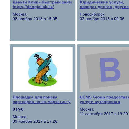
Деньги Клик - быстрый займ
Юридические услуги,
https://dengiclick.kz/
возврат долгов, другие
Москва
Новосибирск
08 ноября 2018 в 15:05
02 ноября 2018 в 09:06
Площадка для поиска
UCMS Group предостав
партнеров по ко-маркетингу
услуги аутсорсинга
0 Руб
Москва
11 сентября 2017 в 19:20
Москва
09 ноября 2017 в 17:26