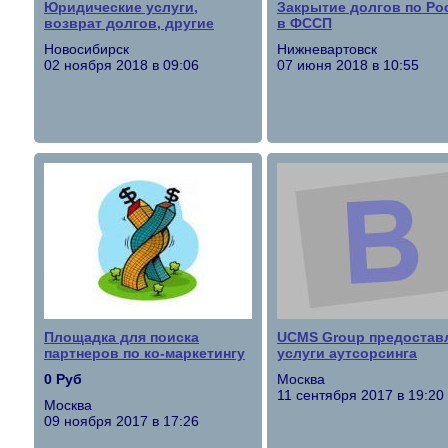
Юридические услуги,
Закрытие долгов по Ро
возврат долгов, другие
в ФССП
Новосибирск
Нижневартовск
02 ноября 2018 в 09:06
07 июня 2018 в 10:55
Площадка для поиска
UCMS Group предостав
партнеров по ко-маркетингу
услуги аутсорсинга
0 Руб
Москва
11 сентября 2017 в 19:20
Москва
09 ноября 2017 в 17:26