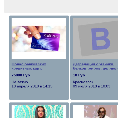
Обнал банковских
Деградация органики,
кредитных карт.
белков, жиров, целлюл
75000 Руб
10 Руб
Не важно
Красноярск
18 апреля 2019 в 14:15
09 июля 2018 в 10:03