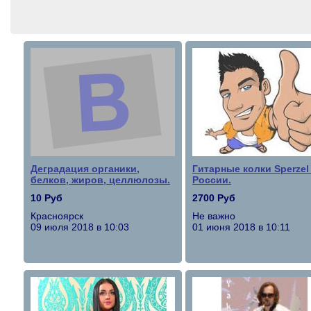
Деградация органики,
Гитарные колки Sperzel
белков, жиров, целлюлозы.
России.
10 Руб
2700 Руб
Красноярск
Не важно
09 июля 2018 в 10:03
01 июня 2018 в 10:11