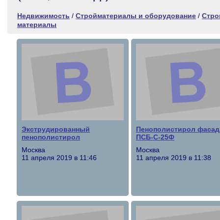
Недвижимость
/
Стройматериалы и оборудование
/
Стро
материалы
Экструдированный
Пенополистирол фаса
пенополистирол
ПСБ-С-25Ф
Москва
Москва
11 апреля 2019 в 11:46
11 апреля 2019 в 11:38