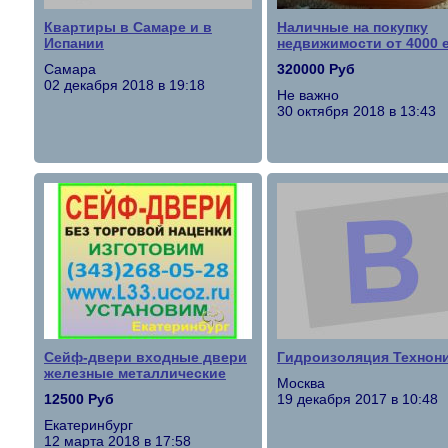
Квартиры в Самаре и в
Наличные на покупку
Испании
недвижимости от 4000 
Самара
320000 Руб
02 декабря 2018 в 19:18
Не важно
30 октября 2018 в 13:43
Cейф-двери входные двери
Гидроизоляция Технон
железные металлические
Москва
12500 Руб
19 декабря 2017 в 10:48
Екатеринбург
12 марта 2018 в 17:58