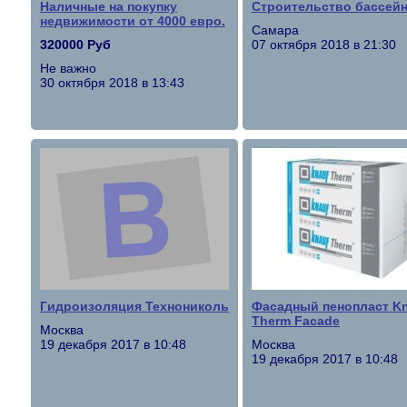
Наличные на покупку
Строительство бассей
недвижимости от 4000 евро.
Самара
320000 Руб
07 октября 2018 в 21:30
Не важно
30 октября 2018 в 13:43
Гидроизоляция Технониколь
Фасадный пенопласт K
Therm Facade
Москва
19 декабря 2017 в 10:48
Москва
19 декабря 2017 в 10:48