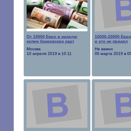
От 10000 Евро в неделю
10000-20000 Евр
копии банковских карт
и это не придел
Москва
Не важно
10 апреля 2019 в 10:11
05 марта 2019 в 0