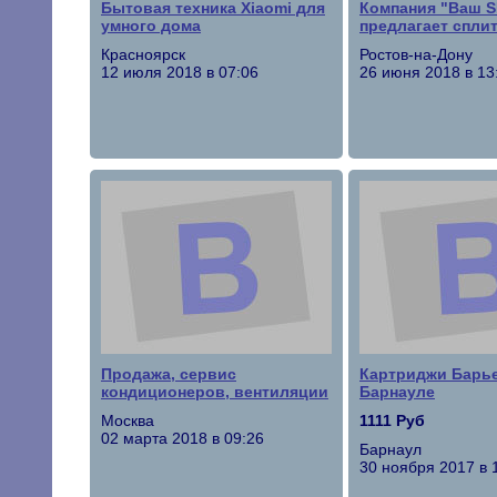
Бытовая техника Xiaomi для
Компания "Ваш S
умного дома
предлагает спли
Красноярск
Ростов-на-Дону
12 июля 2018 в 07:06
26 июня 2018 в 13
Продажа, сервис
Картриджи Барь
кондиционеров, вентиляции
Барнауле
Москва
1111 Руб
02 марта 2018 в 09:26
Барнаул
30 ноября 2017 в 