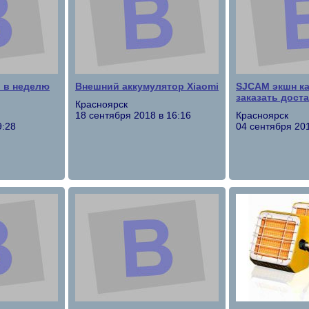
о в неделю
Внешний аккумулятор Xiaomi
SJCAM экшн к
заказать дост
Красноярск
18 сентября 2018 в 16:16
Красноярск
9:28
04 сентября 201