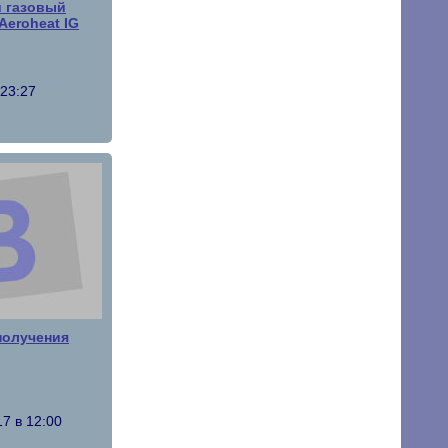
 газовый
Aeroheat IG
 23:27
получения
7 в 12:00