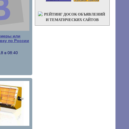
амеры или
авку по Росcии
8 в 08:40