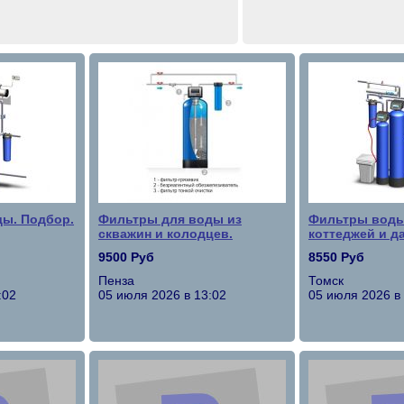
ы. Подбор.
Фильтры для воды из
Фильтры воды
скважин и колодцев.
коттеджей и да
9500 Руб
8550 Руб
Пенза
Томск
:02
05 июля 2026 в 13:02
05 июля 2026 в