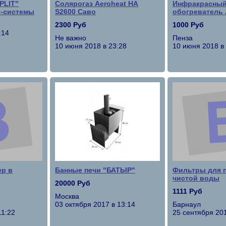
PLIT"
Солярогаз Aeroheat HA
Инфракрасный
т-системы
S2600 Саво
обогреватель 
2300 Руб
1000 Руб
:14
Не важно
Пенза
10 июня 2018 в 23:28
10 июня 2018 в
ер в
Банные печи "БАТЫР"
Фильтры для 
чистой воды
20000 Руб
1111 Руб
Москва
03 октября 2017 в 13:14
Барнаул
11:22
25 сентября 201