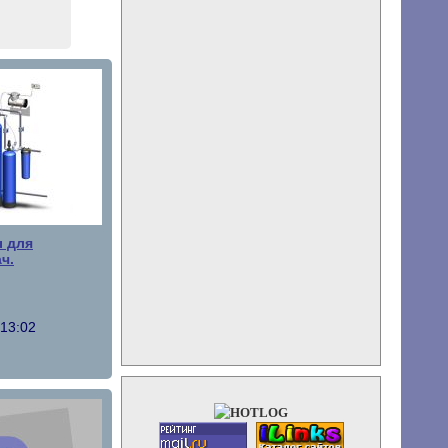
 для
ч.
 13:02