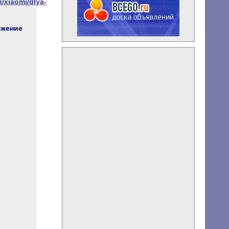
/xiaomi/dlya-
жение