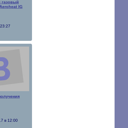
 газовый
Aeroheat IG
 23:27
получения
7 в 12:00