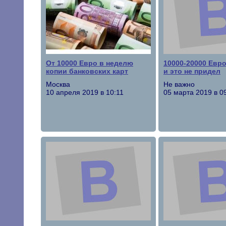
От 10000 Евро в неделю
10000-20000 Евр
копии банковских карт
и это не придел
Москва
Не важно
10 апреля 2019 в 10:11
05 марта 2019 в 0