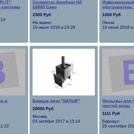
PLIT"
Солярогаз Aeroheat HA
Инфракрасный
т-системы
S2600 Саво
обогреватель 
2300 Руб
1000 Руб
:14
Не важно
Пенза
10 июня 2018 в 23:28
10 июня 2018 в
ер в
Банные печи "БАТЫР"
Фильтры для 
чистой воды
20000 Руб
1111 Руб
Москва
03 октября 2017 в 13:14
Барнаул
11:22
25 сентября 201