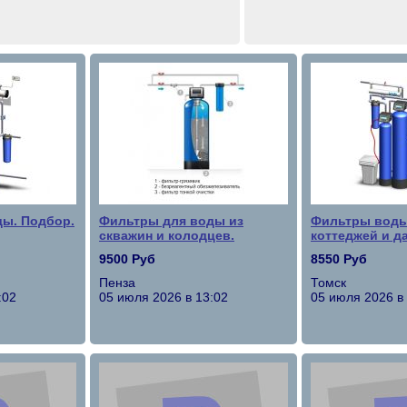
ы. Подбор.
Фильтры для воды из
Фильтры воды
скважин и колодцев.
коттеджей и да
9500 Руб
8550 Руб
Пенза
Томск
:02
05 июля 2026 в 13:02
05 июля 2026 в