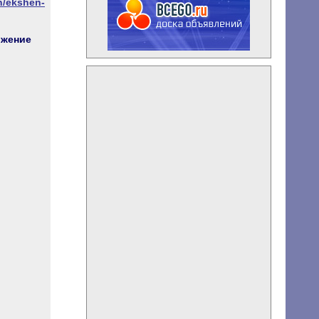
n/ekshen-
жение