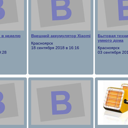
о в неделю
Внешний аккумулятор Xiaomi
Бытовая техни
умного дома
Красноярск
18 сентября 2018 в 16:16
Красноярск
9:28
03 сентября 201