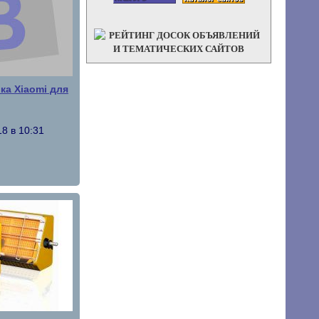
ка Xiaomi для
8 в 10:31