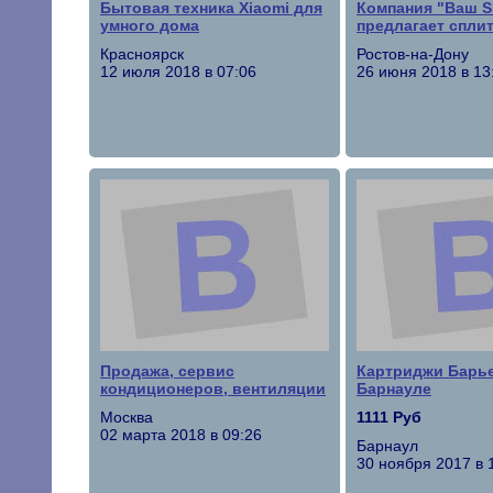
Бытовая техника Xiaomi для
Компания "Ваш S
умного дома
предлагает спли
Красноярск
Ростов-на-Дону
12 июля 2018 в 07:06
26 июня 2018 в 13
Продажа, сервис
Картриджи Барь
кондиционеров, вентиляции
Барнауле
Москва
1111 Руб
02 марта 2018 в 09:26
Барнаул
30 ноября 2017 в 