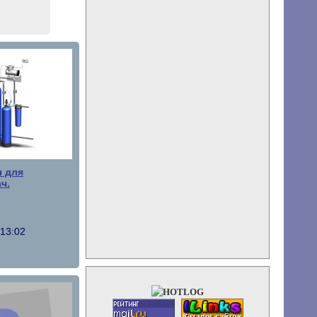
 для
ч.
 13:02