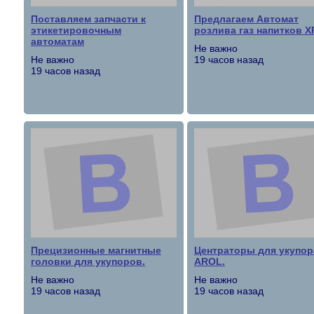
Поставляем запчасти к
Предлагаем Автомат
этикетировочным
розлива газ напитков X
автоматам
Не важно
Не важно
19 часов назад
19 часов назад
Прецизионные магнитные
Центраторы для укупор
головки для укупоров.
AROL.
Не важно
Не важно
19 часов назад
19 часов назад