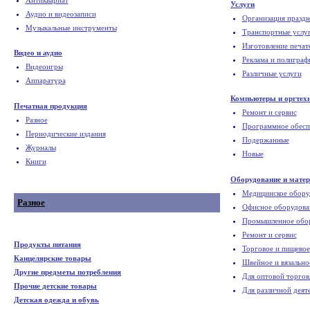
Услуги
Аудио и видеозаписи
Организация праздн
Музыкальные инструменты
Транспортные услу
Изготовление печат
Видео и аудио
Реклама и полиграф
Видеоигры
Различные услуги
Аппаратура
Компьютеры и оргтех
Печатная продукция
Ремонт и сервис
Разное
Программное обесп
Периодические издания
Подержанные
Журналы
Новые
Книги
Оборудование и мате
Медицинское обору
Разное
Офисное оборудова
Промышленное обо
Ремонт и сервис
Продукты питания
Торговое и пищевое
Канцелярские товары
Швейное и вязально
Другие предметы потребления
Для оптовой торгов
Прочие детские товары
Для различной деят
Детская одежда и обувь