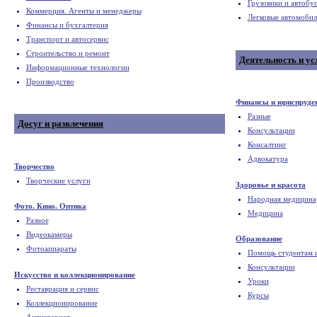
Грузовики и автобу
Коммерция. Агенты и менеджеры
Легковые автомоби
Финансы и бухгалтерия
Транспорт и автосервис
Строительство и ремонт
Деятельность и ус
Информационные технологии
Производство
Финансы и юриспруде
Разные
Досуг и развлечения
Консультации
Консалтинг
Адвокатура
Творчество
Творческие услуги
Здоровье и красота
Народная медицина
Фото. Кино. Оптика
Медицина
Разное
Видеокамеры
Образование
Фотоаппараты
Помощь студентам 
Консультации
Искусство и коллекционирование
Уроки
Реставрация и сервис
Курсы
Коллекционирование
Антиквариат