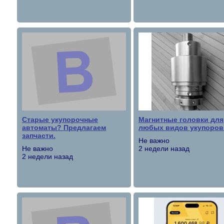
Старые укупорочные
Магнитные головки для
автоматы? Предлагаем
любых видов укупоров
запчасти.
Не важно
Не важно
2 недели назад
2 недели назад