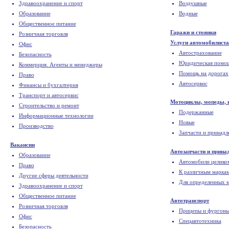
Здравоохранение и спорт
Воздушные
Образование
Водные
Общественное питание
Гаражи и стоянки
Розничная торговля
Услуги автомобилист
Офис
Автострахование
Безопасность
Юридическая помо
Коммерция. Агенты и менеджеры
Помощь на дорогах
Право
Автосервис
Финансы и бухгалтерия
Транспорт и автосервис
Мотоциклы, мопеды, 
Строительство и ремонт
Подержанные
Информационные технологии
Новые
Производство
Запчасти и принад
Вакансии
Автозапчасти и прина
Образование
Автомобили целиком
Право
К различным маркам
Другие сферы деятельности
Для определенных 
Здравоохранение и спорт
Общественное питание
Автотранспорт
Розничная торговля
Прицепы и фургон
Офис
Спецавтотехника
Безопасность